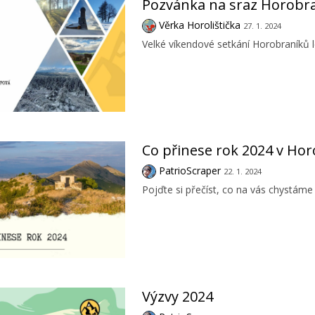
Pozvánka na sraz Horobra
Věrka Horolištička
27. 1. 2024
Velké víkendové setkání Horobraníků l
Co přinese rok 2024 v Hor
PatrioScraper
22. 1. 2024
Pojďte si přečíst, co na vás chystáme
Výzvy 2024