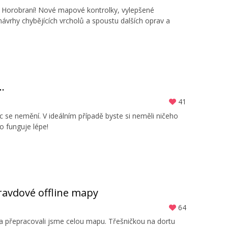
ace Horobraní! Nové mapové kontrolky, vylepšené
 návrhy chybějících vrcholů a spoustu dalších oprav a
.
41
ic se nemění. V ideálním případě byste si neměli ničeho
 funguje lépe!
pravdové offline mapy
64
 a přepracovali jsme celou mapu. Třešničkou na dortu