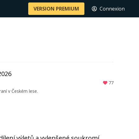
VERSION PREMIUM
Connexion
2026
77
aní v Českém lese.
Sdílení výletů a vylepšené soukromí