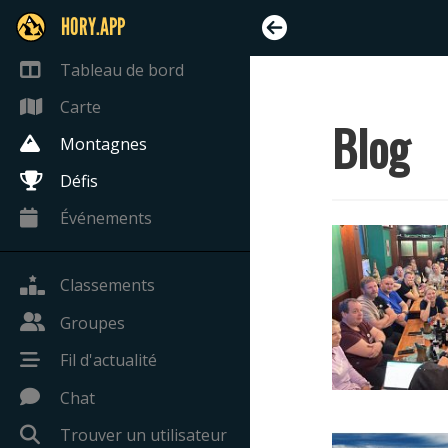
HORY.APP
Tableau de bord
Carte
Blog
Montagnes
Défis
Événements
Classements
Groupes
Fil d'actualité
Chat
Trouver un utilisateur