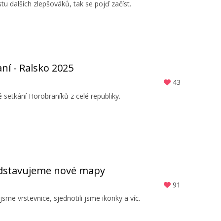
u dalších zlepšováků, tak se pojď začíst.
ní - Ralsko 2025
43
setkání Horobraníků z celé republiky.
ředstavujeme nové mapy
91
 jsme vrstevnice, sjednotili jsme ikonky a víc.