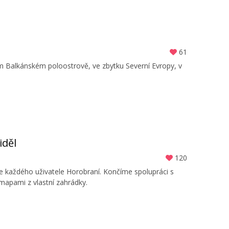
61
ém Balkánském poloostrově, ve zbytku Severní Evropy, v
iděl
120
 každého uživatele Horobraní. Končíme spolupráci s
mapami z vlastní zahrádky.