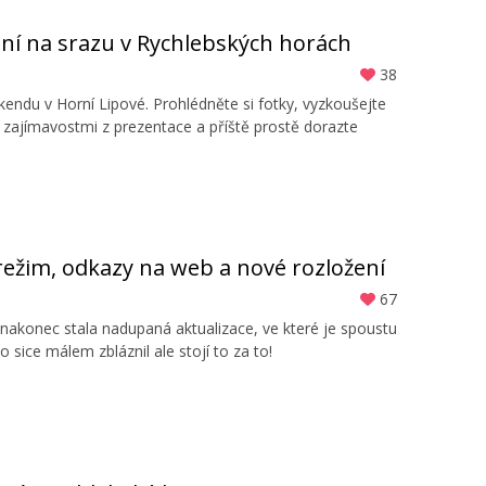
raní na srazu v Rychlebských horách
38
endu v Horní Lipové. Prohlédněte si fotky, vyzkoušejte
 zajímavostmi z prezentace a příště prostě dorazte
 režim, odkazy na web a nové rozložení
67
akonec stala nadupaná aktualizace, ve které je spoustu
 sice málem zbláznil ale stojí to za to!