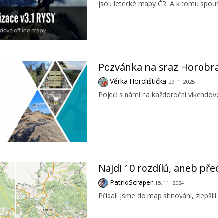
jsou letecké mapy ČR. A k tomu spoust
Pozvánka na sraz Horobra
Věrka Horolištička
29. 1. 2025
Pojeď s námi na každoroční víkendové 
Najdi 10 rozdílů, aneb p
PatrioScraper
15. 11. 2024
Přidali jsme do map stínování, zlepšili