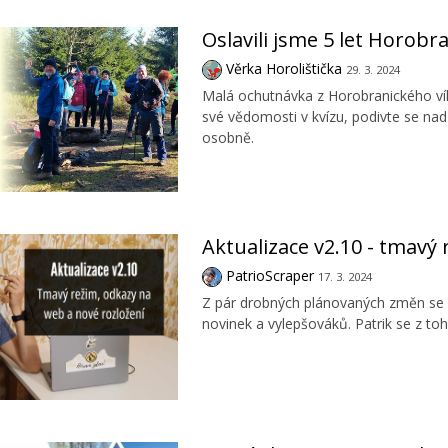
Oslavili jsme 5 let Horob
Věrka Horolištička
29. 3. 2024
Malá ochutnávka z Horobranického vík
své vědomosti v kvízu, podivte se nad
osobně.
Aktualizace v2.10 - tmavý
PatrioScraper
17. 3. 2024
Z pár drobných plánovaných změn se n
novinek a vylepšováků. Patrik se z toho