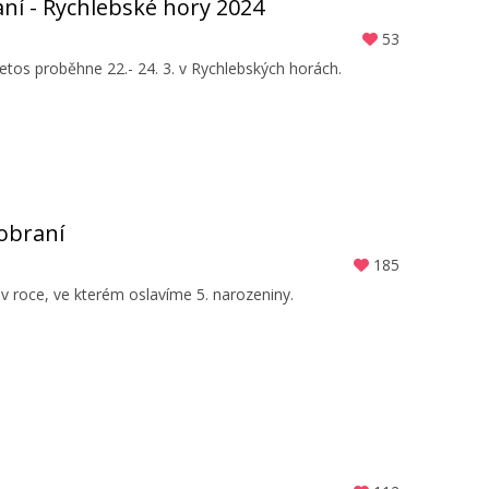
ní - Rychlebské hory 2024
53
etos proběhne 22.- 24. 3. v Rychlebských horách.
obraní
185
 v roce, ve kterém oslavíme 5. narozeniny.