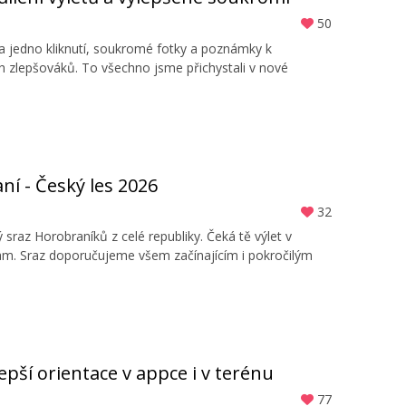
50
na jedno kliknutí, soukromé fotky a poznámky k
ch zlepšováků. To všechno jsme přichystali v nové
í - Český les 2026
32
sraz Horobraníků z celé republiky. Čeká tě výlet v
am. Sraz doporučujeme všem začínajícím i pokročilým
Lepší orientace v appce i v terénu
77