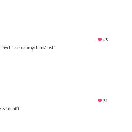
43
ejných i soukromých událostí.
31
zahraničí!