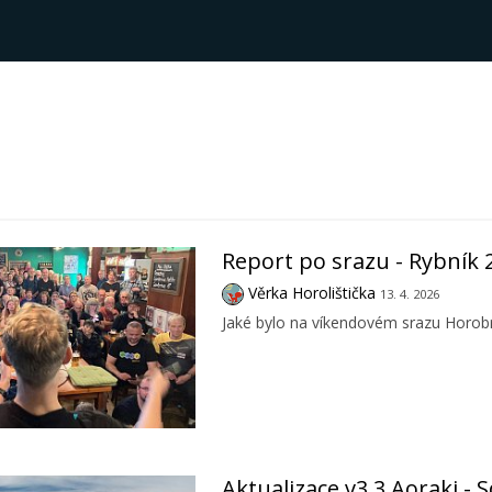
Report po srazu - Rybník 
Věrka Horolištička
13. 4. 2026
Jaké bylo na víkendovém srazu Horobr
Aktualizace v3.3 Aoraki - 