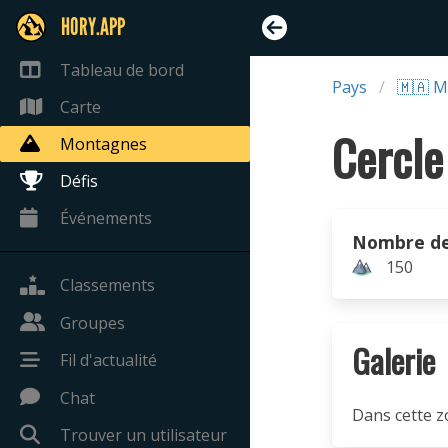
HORY.APP
Tableau de bord
Pays
🇲🇦 M
Carte
Montagnes
Défis
Événements
Nombre d
150
Classements
Groupes
Galerie
Fil d'actualité
Chat
Dans cette z
Trouver un utilisateur