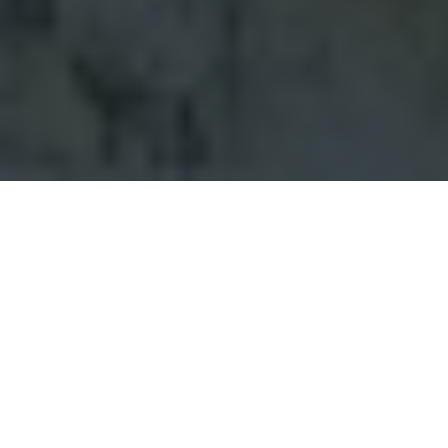
PREMIÈRE ÉTAPE
Téléchargez l'application
L'application mobile Hory.app est gratuite et
disponible pour iOS et Android. L'application est
utilisée pour enregistrer les visites de montagnes
via le GPS de votre téléphone. Vous trouverez de