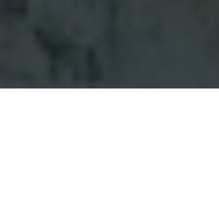
PREMIÈRE ÉTAPE
Téléchargez l'application
L'application mobile Hory.app est gratuite et
disponible pour iOS et Android. L'application est
utilisée pour enregistrer les visites de montagnes
via le GPS de votre téléphone. Vous trouverez de