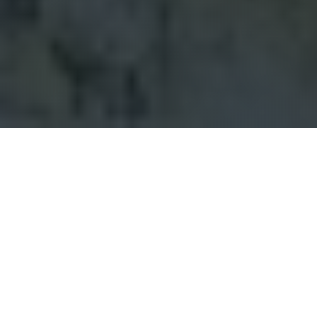
PREMIÈRE ÉTAPE
Téléchargez l'application
L'application mobile Hory.app est gratuite et
disponible pour iOS et Android. L'application est
utilisée pour enregistrer les visites de montagnes
via le GPS de votre téléphone. Vous trouverez de