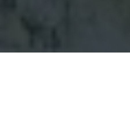
PREMIÈRE ÉTAPE
Téléchargez l'application
L'application mobile Hory.app est gratuite et
disponible pour iOS et Android. L'application est
utilisée pour enregistrer les visites de montagnes
via le GPS de votre téléphone. Vous trouverez de