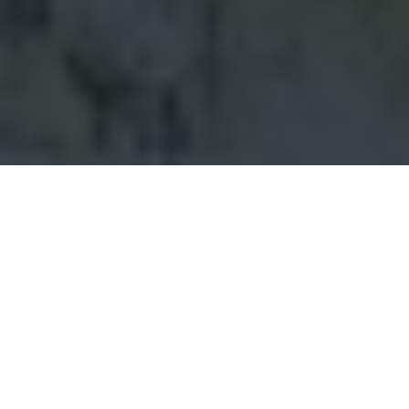
PREMIÈRE ÉTAPE
Téléchargez l'application
L'application mobile Hory.app est gratuite et
disponible pour iOS et Android. L'application est
utilisée pour enregistrer les visites de montagnes
via le GPS de votre téléphone. Vous trouverez de