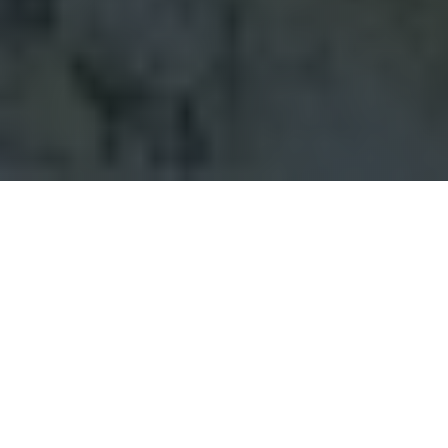
PREMIÈRE ÉTAPE
Téléchargez l'application
L'application mobile Hory.app est gratuite et
disponible pour iOS et Android. L'application est
utilisée pour enregistrer les visites de montagnes
via le GPS de votre téléphone. Vous trouverez de