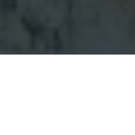
PREMIÈRE ÉTAPE
Téléchargez l'application
L'application mobile Hory.app est gratuite et
disponible pour iOS et Android. L'application est
utilisée pour enregistrer les visites de montagnes
via le GPS de votre téléphone. Vous trouverez de